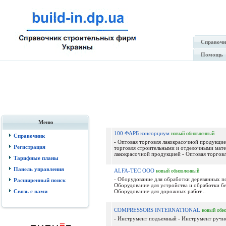
Справочн
Помощь
Меню
100 ФАРБ консорциум
новый
обновленный
Справочник
- Оптовая торговля лакокрасочной продукцие
Регистрация
торговля строительными и отделочными мате
лакокрасочной продукцией - Оптовая торговля
Тарифные планы
Панель управления
ALFA-TEC ООО
новый
обновленный
- Оборудование для обработки деревянных по
Расширенный поиск
Оборудование для устройства и обработки б
Связь с нами
Оборудование для дорожных работ...
COMPRESSORS INTERNATIONAL
новый
обн
- Инструмент подъемный - Инструмент ручно