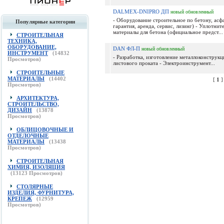
DALMEX-DNIPRO ДП
новый
обновленный
- Оборудование строительное по бетону, асф
Популярные категории
гарантия, аренда, сервис, лизинг) - Уплотнит
материалы для бетона (официальное предст...
СТРОИТЕЛЬНАЯ
ТЕХНИКА,
ОБОРУДОВАНИЕ,
DAN ФЛ-П
новый
обновленный
ИНСТРУМЕНТ
(
14832
- Разработка, изготовление металлоконструкц
Просмотров)
листового проката - Электроинструмент...
СТРОИТЕЛЬНЫЕ
МАТЕРИАЛЫ
(
14402
[
1
Просмотров)
АРХИТЕКТУРА,
СТРОИТЕЛЬСТВО,
ДИЗАЙН
(
13878
Просмотров)
ОБЛИЦОВОЧНЫЕ И
ОТДЕЛОЧНЫЕ
МАТЕРИАЛЫ
(
13438
Просмотров)
СТРОИТЕЛЬНАЯ
ХИМИЯ, ИЗОЛЯЦИЯ
(
13123
Просмотров)
СТОЛЯРНЫЕ
ИЗДЕЛИЯ, ФУРНИТУРА,
КРЕПЕЖ
(
12959
Просмотров)