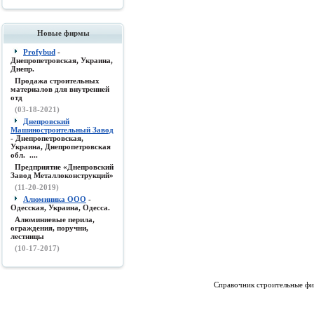
Новые фирмы
Profybud
-
Днепропетровская, Украина,
Днепр.
Продажа строительных
материалов для внутренней
отд
(03-18-2021)
Днепровский
Машиностроительный Завод
- Днепропетровская,
Украина, Днепропетровская
обл. ....
Предприятие «Днепровский
Завод Металлоконструкций»
(11-20-2019)
Алюминика ООО
-
Одесская, Украина, Одесса.
Алюминиевые перила,
ограждения, поручни,
лестницы
(10-17-2017)
Справочник строительные фи