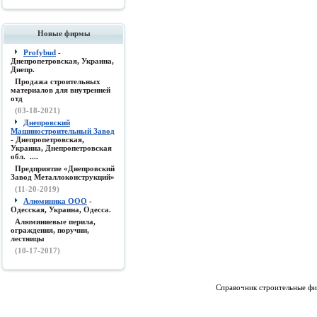
Новые фирмы
Profybud
-
Днепропетровская, Украина,
Днепр.
Продажа строительных
материалов для внутренней
отд
(03-18-2021)
Днепровский
Машиностроительный Завод
- Днепропетровская,
Украина, Днепропетровская
обл. ....
Предприятие «Днепровский
Завод Металлоконструкций»
(11-20-2019)
Алюминика ООО
-
Одесская, Украина, Одесса.
Алюминиевые перила,
ограждения, поручни,
лестницы
(10-17-2017)
Справочник строительные фи