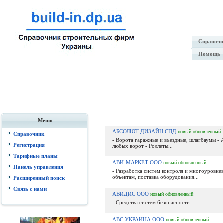
Справочн
Помощь
Меню
АБСОЛЮТ ДИЗАЙН СПД
новый
обновленный
Справочник
- Ворота гаражные и въездные, шлагбаумы - 
Регистрация
любых ворот - Роллеты...
Тарифные планы
АВИ-МАРКЕТ ООО
новый
обновленный
Панель управления
- Разработка систем контроля и многоуровне
объектам, поставка оборудования...
Расширенный поиск
Связь с нами
АВИДИС ООО
новый
обновленный
- Средства систем безопасности...
АВС УКРАИНА ООО
новый
обновленный