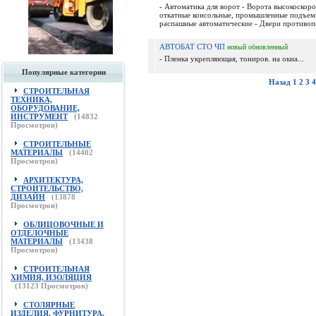
- Автоматика для ворот - Ворота высокоскоро
откатные консольные, промышленные подъемн
распашные автоматические - Двери противоп
АВТОБАТ СТО ЧП
новый
обновленный
- Пленка укрепляющая, тониров. на окна...
Популярные категории
Назад
1
2
3
4
СТРОИТЕЛЬНАЯ
ТЕХНИКА,
ОБОРУДОВАНИЕ,
ИНСТРУМЕНТ
(
14832
Просмотров)
СТРОИТЕЛЬНЫЕ
МАТЕРИАЛЫ
(
14402
Просмотров)
АРХИТЕКТУРА,
СТРОИТЕЛЬСТВО,
ДИЗАЙН
(
13878
Просмотров)
ОБЛИЦОВОЧНЫЕ И
ОТДЕЛОЧНЫЕ
МАТЕРИАЛЫ
(
13438
Просмотров)
СТРОИТЕЛЬНАЯ
ХИМИЯ, ИЗОЛЯЦИЯ
(
13123
Просмотров)
СТОЛЯРНЫЕ
ИЗДЕЛИЯ, ФУРНИТУРА,