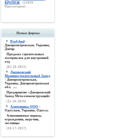
КРЕПЕЖ
(
12959
Просмотров)
Новые фирмы
Profybud
-
Днепропетровская, Украина,
Днепр.
Продажа строительных
материалов для внутренней
отд
(03-18-2021)
Днепровский
Машиностроительный Завод
- Днепропетровская,
Украина, Днепропетровская
обл. ....
Предприятие «Днепровский
Завод Металлоконструкций»
(11-20-2019)
Алюминика ООО
-
Одесская, Украина, Одесса.
Алюминиевые перила,
ограждения, поручни,
лестницы
(10-17-2017)