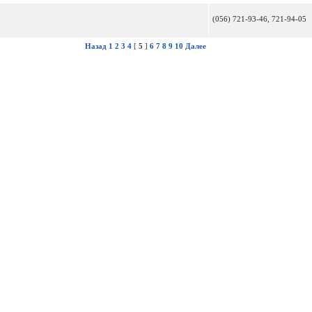
(056) 721-93-46, 721-94-05
Назад
1
2
3
4
[
5
]
6
7
8
9
10
Далее