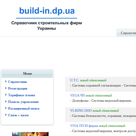
Справочн
Меню
U.T.C.
новый
обновленный
Справочник
- Системы охранной сигнализации - Системы
Регистрация
Тарифные планы
VEGA ЧП
новый
обновленный
- Домофоны - Системы видеонаблюдения...
Панель управления
Расширенный поиск
VI-KING ООО
новый
обновленный
Связь с нами
- Системы безопасности, охранная, пожарная
VIVA TECH фирма
новый
обновленный
- Системы видеонаблюдения, контроля дост