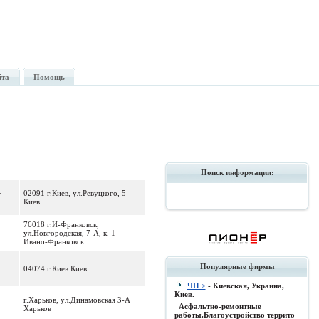
йта
Помощь
Поиск информации:
02091 г.Киев, ул.Ревуцкого, 5
F
Киев
76018 г.И-Франковск,
ул.Новгородская, 7-А, к. 1
Ивано-Франковск
Популярные фирмы
04074 г.Киев Киев
ЧП >
- Киевская, Украина,
Киев.
г.Харьков, ул.Динамовская 3-А
Асфальтно-ремонтные
Харьков
работы.Благоустройство террито