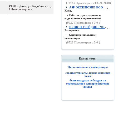
(
11523
Просмотров с 04-21-2010)
49000 г.Дн-ск, ул.Коцюбинского,
ASP-ЭКСКЛЮЗИВ ООО
- , ,
1 Днепропетровск
Киев.
- Работы строительные и
отделочные с применением
(
9022
Просмотров с 0-0-)
ЮНИОН ТРЕЙДИНГ ЧП
- , ,
Запорожье.
- Кондиционирование,
вентиляция
(
8726
Просмотров с 0-0-)
Еще по теме:
Дополнительная информация
стройматериалы дерево житомир
базы
безвозмездные субсидии на
строительство или приобретение
жилья