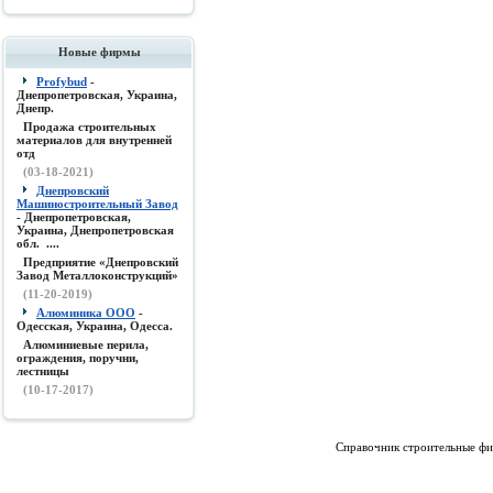
Новые фирмы
Profybud
-
Днепропетровская, Украина,
Днепр.
Продажа строительных
материалов для внутренней
отд
(03-18-2021)
Днепровский
Машиностроительный Завод
- Днепропетровская,
Украина, Днепропетровская
обл. ....
Предприятие «Днепровский
Завод Металлоконструкций»
(11-20-2019)
Алюминика ООО
-
Одесская, Украина, Одесса.
Алюминиевые перила,
ограждения, поручни,
лестницы
(10-17-2017)
Справочник строительные фи