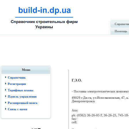
Справочн
Помощь
Меню
Справочник
Г.Э.О.
Регистрация
Тарифные планы
- Поставка электротехнических комплект
Панель управления
49029 г.Дн-ск, ул.Исполкомовская, 47, к.
Днепропетровск
Расширенный поиск
Связь с нами
Attn:
ph:
(0562) 36-26-05 F, 36-26-25, 745-18
fax:
cell: