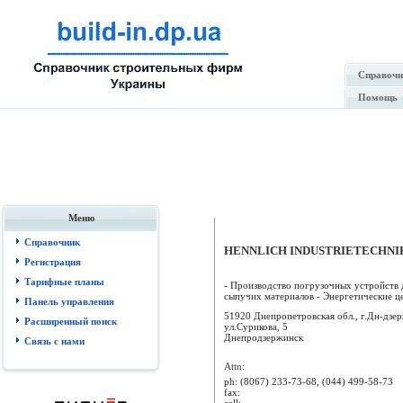
Справочн
Помощь
Меню
Справочник
HENNLICH INDUSTRIETECHNIK s
Регистрация
Тарифные планы
- Производство погрузочных устройств 
сыпучих материалов - Энергетические цеп
Панель управления
51920 Днепропетровская обл., г.Дн-дзер
Расширенный поиск
ул.Сурикова, 5
Днепродзержинск
Связь с нами
Attn:
ph:
(8067) 233-73-68, (044) 499-58-73
fax:
cell: