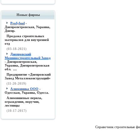
Новые фирмы
Profybud
-
Днепропетровская, Украина,
Днепр.
Продажа строительных
материалов для внутренней
отд
(03-18-2021)
Днепровский
Машиностроительный Завод
- Днепропетровская,
Украина, Днепропетровская
обл. ....
Предприятие «Днепровский
Завод Металлоконструкций»
(11-20-2019)
Алюминика ООО
-
Одесская, Украина, Одесса.
Алюминиевые перила,
ограждения, поручни,
лестницы
(10-17-2017)
Справочник строительные фи