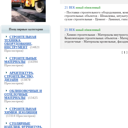
21 ВЕК
новый
обновленный
- Поставки строительного оборудования, ком
строительных объектов - Шпаклевка, штукату
сухие строительные - Цемент - Ламинат, гипсо
Популярные категории
21 ВЕК
новый
обновленный
- Химия строительная - Материалы внутриот
СТРОИТЕЛЬНАЯ
Комплектация строительных объектов - Мате
ТЕХНИКА,
отделочные - Материалы кровельные, фасадны
ОБОРУДОВАНИЕ,
ИНСТРУМЕНТ
(
14821
Просмотров)
[
1
СТРОИТЕЛЬНЫЕ
МАТЕРИАЛЫ
(
14394
Просмотров)
АРХИТЕКТУРА,
СТРОИТЕЛЬСТВО,
ДИЗАЙН
(
13870
Просмотров)
ОБЛИЦОВОЧНЫЕ И
ОТДЕЛОЧНЫЕ
МАТЕРИАЛЫ
(
13425
Просмотров)
СТРОИТЕЛЬНАЯ
ХИМИЯ, ИЗОЛЯЦИЯ
(
13114
Просмотров)
СТОЛЯРНЫЕ
ИЗДЕЛИЯ, ФУРНИТУРА,