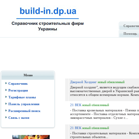
Справочн
Помощь
Меню
Дверной Холдинг
новый
обновленный
Справочник
Дверной холдинг", является ведущим снабже
Регистрация
высококачественных дверей в Украинский рын
относятся к общим всемирным нормам. Компан
Тарифные планы
Панель управления
21 ВЕК
новый
обновленный
- Поставка кровельных материалов - Пленки 
Расширенный поиск
ассортименте - Поставка отделочных материа
Связь с нами
лакокрасочных материалов - Сухие с...
21 ВЕК
новый
обновленный
- Поставки строительных материалов - Компл
строительных объектов...