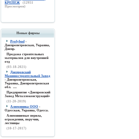
КРЕПЕЖ
(
12951
Просмотров)
Новые фирмы
Profybud
-
Днепропетровская, Украина,
Днепр.
Продажа строительных
материалов для внутренней
отд
(03-18-2021)
Днепровский
Машиностроительный Завод
- Днепропетровская,
Украина, Днепропетровская
обл. ....
Предприятие «Днепровский
Завод Металлоконструкций»
(11-20-2019)
Алюминика ООО
-
Одесская, Украина, Одесса.
Алюминиевые перила,
ограждения, поручни,
лестницы
(10-17-2017)