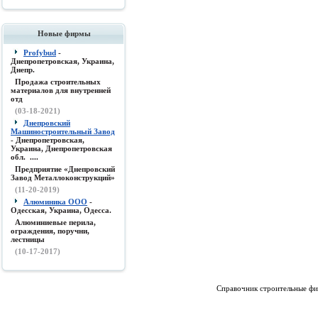
Новые фирмы
Profybud
-
Днепропетровская, Украина,
Днепр.
Продажа строительных
материалов для внутренней
отд
(03-18-2021)
Днепровский
Машиностроительный Завод
- Днепропетровская,
Украина, Днепропетровская
обл. ....
Предприятие «Днепровский
Завод Металлоконструкций»
(11-20-2019)
Алюминика ООО
-
Одесская, Украина, Одесса.
Алюминиевые перила,
ограждения, поручни,
лестницы
(10-17-2017)
Справочник строительные фи