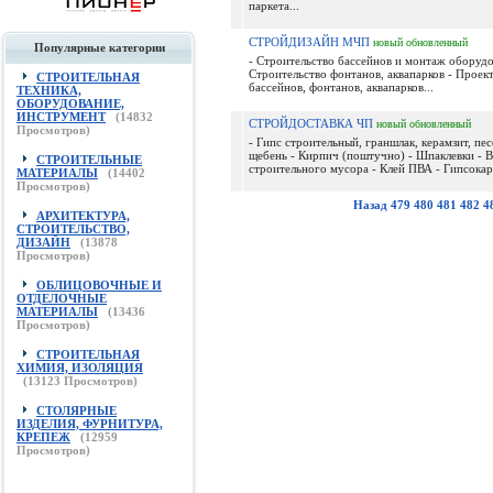
паркета...
СТРОЙДИЗАЙН МЧП
новый
обновленный
Популярные категории
- Строительство бассейнов и монтаж оборудо
Строительство фонтанов, аквапарков - Проек
СТРОИТЕЛЬНАЯ
бассейнов, фонтанов, аквапарков...
ТЕХНИКА,
ОБОРУДОВАНИЕ,
ИНСТРУМЕНТ
(
14832
СТРОЙДОСТАВКА ЧП
новый
обновленный
Просмотров)
- Гипс строительный, граншлак, керамзит, пес
щебень - Кирпич (поштучно) - Шпаклевки - 
СТРОИТЕЛЬНЫЕ
строительного мусора - Клей ПВА - Гипсокарт
МАТЕРИАЛЫ
(
14402
Просмотров)
Назад
479
480
481
482
4
АРХИТЕКТУРА,
СТРОИТЕЛЬСТВО,
ДИЗАЙН
(
13878
Просмотров)
ОБЛИЦОВОЧНЫЕ И
ОТДЕЛОЧНЫЕ
МАТЕРИАЛЫ
(
13436
Просмотров)
СТРОИТЕЛЬНАЯ
ХИМИЯ, ИЗОЛЯЦИЯ
(
13123
Просмотров)
СТОЛЯРНЫЕ
ИЗДЕЛИЯ, ФУРНИТУРА,
КРЕПЕЖ
(
12959
Просмотров)