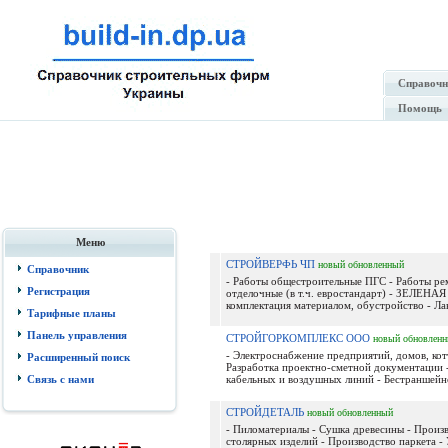
Справочн
Помощь
Меню
СТРОЙВЕРФЬ ЧП
новый
обновленный
Справочник
- Работы общестроительные ПГС - Работы ре
Регистрация
отделочные (в т.ч. евростандарт) - ЗЕЛЕНА
комплектация материалом, обустройство - Ла
Тарифные планы
Панель управления
СТРОЙГОРКОМПЛЕКС ООО
новый
обновлен
- Электроснабжение предприятий, домов, кот
Расширенный поиск
Разработка проектно-сметной документации 
Связь с нами
кабельных и воздушных линий - Бестраншейно
СТРОЙДЕТАЛЬ
новый
обновленный
- Пиломатериалы - Сушка древесины - Произ
столярных изделий - Производство паркета - 