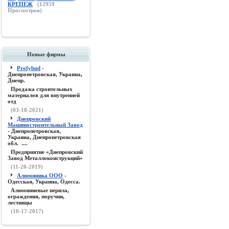
КРЕПЕЖ
(
12959
Просмотров)
Новые фирмы
Profybud
-
Днепропетровская, Украина,
Днепр.
Продажа строительных
материалов для внутренней
отд
(03-18-2021)
Днепровский
Машиностроительный Завод
- Днепропетровская,
Украина, Днепропетровская
обл. ....
Предприятие «Днепровский
Завод Металлоконструкций»
(11-20-2019)
Алюминика ООО
-
Одесская, Украина, Одесса.
Алюминиевые перила,
ограждения, поручни,
лестницы
(10-17-2017)