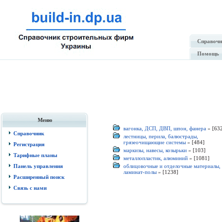
Справочн
Помощь
Меню
вагонка, ДСП, ДВП, шпон, фанера
»
[63
Справочник
лестницы, перила, балюстрады,
грязеочищающие системы
»
[484]
Регистрация
маркизы, навесы, козырьки
»
[103]
Тарифные планы
металлопластик, алюминий
»
[1081]
Панель управления
облицовочные и отделочные материалы,
ламинат-полы
»
[1238]
Расширенный поиск
Связь с нами