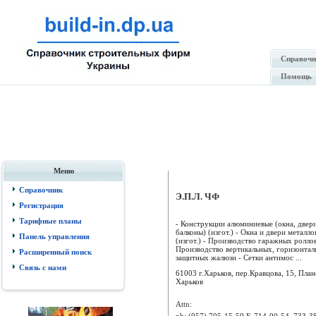
Справочн
Помощь
Меню
Справочник
Э.П.Л. ЧФ
Регистрация
Тарифные планы
- Конструкции алюминиевые (окна, двери
балконы) (изгот.) - Окна и двери металл
Панель управления
(изгот.) - Производство гаражных ролло
Производство вертикальных, горизонтал
Расширенный поиск
защитных жалюзи - Сетки антимос ...
Связь с нами
61003 г.Харьков, пер.Кравцова, 15, Пла
Харьков
Attn:
ph:
(057) 705-15-59 F, 714-00-54, 733-3