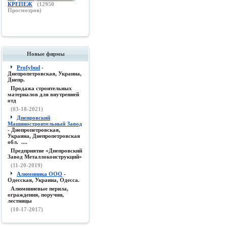
КРЕПЕЖ
(
12950
Просмотров)
Новые фирмы
Profybud
-
Днепропетровская, Украина,
Днепр.
Продажа строительных
материалов для внутренней
отд
(03-18-2021)
Днепровский
Машиностроительный Завод
- Днепропетровская,
Украина, Днепропетровская
обл. ....
Предприятие «Днепровский
Завод Металлоконструкций»
(11-20-2019)
Алюминика ООО
-
Одесская, Украина, Одесса.
Алюминиевые перила,
ограждения, поручни,
лестницы
(10-17-2017)