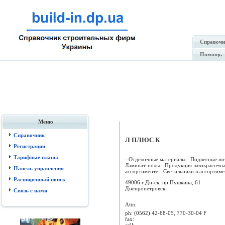
Справочн
Помощь
Меню
Справочник
Л ПЛЮС К
Регистрация
Тарифные планы
- Отделочные материалы - Подвесные по
Ламинат-полы - Продукция лакокрасочна
Панель управления
ассортименте - Светильники в ассортимен
Расширенный поиск
49006 г.Дн-ск, пр.Пушкина, 61
Днепропетровск
Связь с нами
Attn:
ph:
(0562) 42-68-05, 770-30-04 F
fax:
cell: