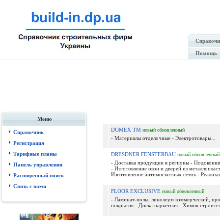
Справочн
Помощь
Меню
DOMEX ТМ
новый
обновленный
Справочник
- Материалы отделочные - Электротовары...
Регистрация
Тарифные планы
DRESDNER FENSTERBAU
новый
обновленный
- Доставка продукции в регионы - Подоконн
Панель управления
- Изготовление окон и дверей из металлопласт
Изготовление антимоскитных сеток - Реализац
Расширенный поиск
Связь с нами
FLOOR EXCLUSIVE
новый
обновленный
- Ламинат-полы, линолеум коммерческий, пр
покрытия - Доска паркетная - Химия строител