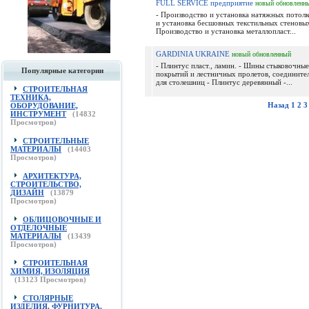
FULL SERVICE предприятие
новый
обновленн
- Производство и установка натяжных потолк
и установка бесшовных текстильных стеновы
Производство и установка металлопласт...
GARDINIA UKRAINE
новый
обновленный
- Плинтус пласт., ламин. - Шины стыковочны
Популярные категории
покрытий и лестничных пролетов, соедините
для столешниц - Плинтус деревянный -...
СТРОИТЕЛЬНАЯ
ТЕХНИКА,
Назад
1
2
3
ОБОРУДОВАНИЕ,
ИНСТРУМЕНТ
(
14832
Просмотров)
СТРОИТЕЛЬНЫЕ
МАТЕРИАЛЫ
(
14403
Просмотров)
АРХИТЕКТУРА,
СТРОИТЕЛЬСТВО,
ДИЗАЙН
(
13879
Просмотров)
ОБЛИЦОВОЧНЫЕ И
ОТДЕЛОЧНЫЕ
МАТЕРИАЛЫ
(
13439
Просмотров)
СТРОИТЕЛЬНАЯ
ХИМИЯ, ИЗОЛЯЦИЯ
(
13123
Просмотров)
СТОЛЯРНЫЕ
ИЗДЕЛИЯ, ФУРНИТУРА,