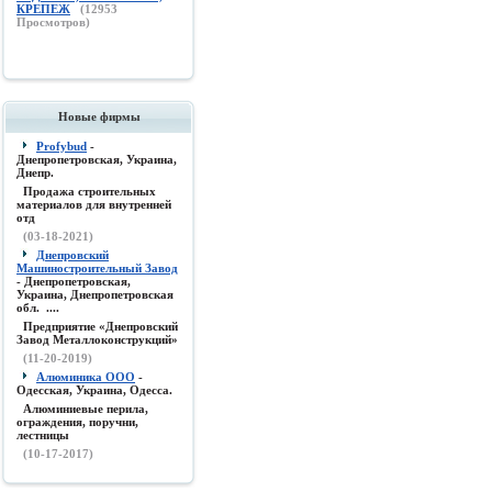
КРЕПЕЖ
(
12953
Просмотров)
Новые фирмы
Profybud
-
Днепропетровская, Украина,
Днепр.
Продажа строительных
материалов для внутренней
отд
(03-18-2021)
Днепровский
Машиностроительный Завод
- Днепропетровская,
Украина, Днепропетровская
обл. ....
Предприятие «Днепровский
Завод Металлоконструкций»
(11-20-2019)
Алюминика ООО
-
Одесская, Украина, Одесса.
Алюминиевые перила,
ограждения, поручни,
лестницы
(10-17-2017)