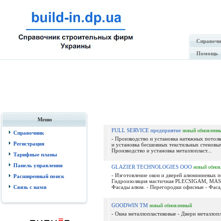
Справочн
Помощь
Меню
FULL SERVICE предприятие
новый
обновленн
Справочник
- Производство и установка натяжных потолк
Регистрация
и установка бесшовных текстильных стеновы
Производство и установка металлопласт...
Тарифные планы
Панель управления
GLAZIER TECHNOLOGIES ООО
новый
обнов
- Изготовление окон и дверей алюминиевых по
Расширенный поиск
Гидроизоляция мастичная PLECSIGAM, MA
Связь с нами
Фасады алюм. - Перегородки офисные - Фасад
GOODWIN ТМ
новый
обновленный
- Окна металлопластиковые - Двери металлопл