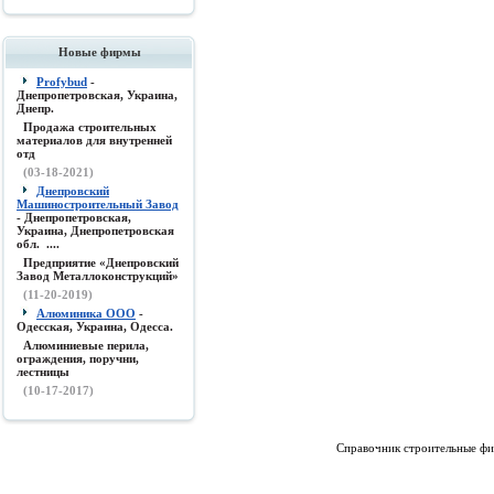
Новые фирмы
Profybud
-
Днепропетровская, Украина,
Днепр.
Продажа строительных
материалов для внутренней
отд
(03-18-2021)
Днепровский
Машиностроительный Завод
- Днепропетровская,
Украина, Днепропетровская
обл. ....
Предприятие «Днепровский
Завод Металлоконструкций»
(11-20-2019)
Алюминика ООО
-
Одесская, Украина, Одесса.
Алюминиевые перила,
ограждения, поручни,
лестницы
(10-17-2017)
Справочник строительные фи