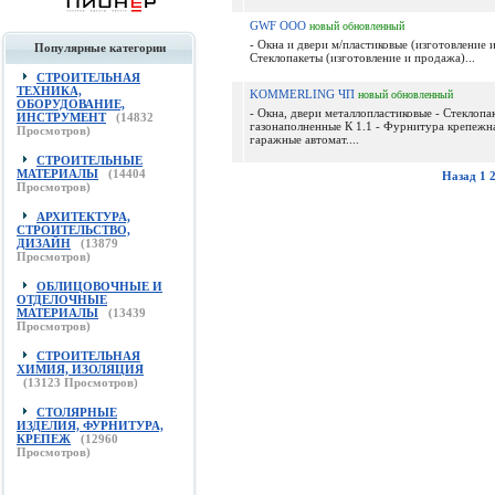
GWF ООО
новый
обновленный
- Окна и двери м/пластиковые (изготовление 
Популярные категории
Стеклопакеты (изготовление и продажа)...
СТРОИТЕЛЬНАЯ
ТЕХНИКА,
KOMMERLING ЧП
новый
обновленный
ОБОРУДОВАНИЕ,
- Окна, двери металлопластиковые - Стеклопа
ИНСТРУМЕНТ
(
14832
газонаполненные К 1.1 - Фурнитура крепежна
Просмотров)
гаражные автомат....
СТРОИТЕЛЬНЫЕ
МАТЕРИАЛЫ
(
14404
Назад
1
Просмотров)
АРХИТЕКТУРА,
СТРОИТЕЛЬСТВО,
ДИЗАЙН
(
13879
Просмотров)
ОБЛИЦОВОЧНЫЕ И
ОТДЕЛОЧНЫЕ
МАТЕРИАЛЫ
(
13439
Просмотров)
СТРОИТЕЛЬНАЯ
ХИМИЯ, ИЗОЛЯЦИЯ
(
13123
Просмотров)
СТОЛЯРНЫЕ
ИЗДЕЛИЯ, ФУРНИТУРА,
КРЕПЕЖ
(
12960
Просмотров)