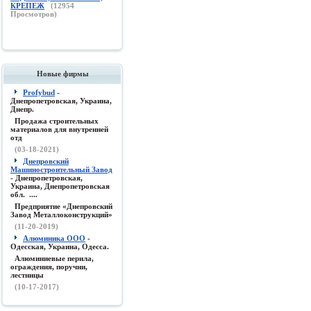
КРЕПЕЖ
(
12954
Просмотров)
Новые фирмы
Profybud
-
Днепропетровская, Украина,
Днепр.
Продажа строительных
материалов для внутренней
отд
(03-18-2021)
Днепровский
Машиностроительный Завод
- Днепропетровская,
Украина, Днепропетровская
обл. ....
Предприятие «Днепровский
Завод Металлоконструкций»
(11-20-2019)
Алюминика ООО
-
Одесская, Украина, Одесса.
Алюминиевые перила,
ограждения, поручни,
лестницы
(10-17-2017)