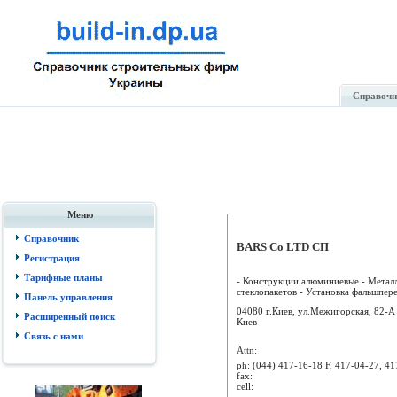
Справочн
Меню
Справочник
BARS Co LTD СП
Регистрация
Тарифные планы
- Конструкции алюминиевые - Металл
стеклопакетов - Установка фальшпереп
Панель управления
04080 г.Киев, ул.Межигорская, 82-А
Расширенный поиск
Киев
Связь с нами
Attn:
ph:
(044) 417-16-18 F, 417-04-27, 4
fax:
cell: