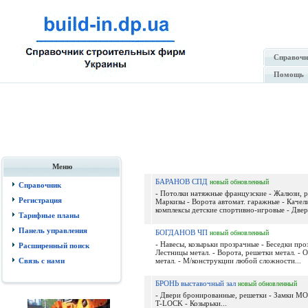
Справочн
Помощь
Меню
БАРАНОВ СПД
новый
обновленный
Справочник
- Потолки натяжные французские - Жалюзи, р
Регистрация
Маркизы - Ворота автомат. гаражные - Качел
комплексы детские спортивно-игровые - Двер.
Тарифные планы
Панель управления
БОГДАНОВ ЧП
новый
обновленный
- Навесы, козырьки прозрачные - Беседки про
Расширенный поиск
Лестницы метал. - Ворота, решетки метал. - 
Связь с нами
метал. - М/конструкции любой сложности...
БРОНЬ выставочный зал
новый
обновленный
- Двери бронированные, решетки - Замки 
T-LOCK - Козырьки...