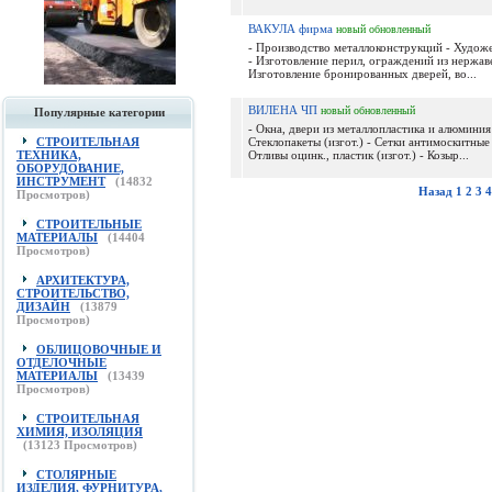
ВАКУЛА фирма
новый
обновленный
- Производство металлоконструкций - Художе
- Изготовление перил, ограждений из нержав
Изготовление бронированных дверей, во...
ВИЛЕНА ЧП
новый
обновленный
Популярные категории
- Окна, двери из металлопластика и алюминия (
СТРОИТЕЛЬНАЯ
Стеклопакеты (изгот.) - Сетки антимоскитные (
ТЕХНИКА,
Отливы оцинк., пластик (изгот.) - Козыр...
ОБОРУДОВАНИЕ,
ИНСТРУМЕНТ
(
14832
Назад
1
2
3
4
Просмотров)
СТРОИТЕЛЬНЫЕ
МАТЕРИАЛЫ
(
14404
Просмотров)
АРХИТЕКТУРА,
СТРОИТЕЛЬСТВО,
ДИЗАЙН
(
13879
Просмотров)
ОБЛИЦОВОЧНЫЕ И
ОТДЕЛОЧНЫЕ
МАТЕРИАЛЫ
(
13439
Просмотров)
СТРОИТЕЛЬНАЯ
ХИМИЯ, ИЗОЛЯЦИЯ
(
13123
Просмотров)
СТОЛЯРНЫЕ
ИЗДЕЛИЯ, ФУРНИТУРА,