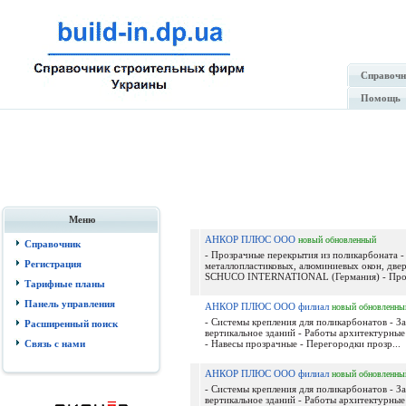
Справочн
Помощь
Меню
АНКОР ПЛЮС ООО
новый
обновленный
Справочник
- Прозрачные перекрытия из поликарбоната -
Регистрация
металлопластиковых, алюминиевых окон, двер
SCHUCO INTERNATIONAL (Германия) - Про.
Тарифные планы
Панель управления
АНКОР ПЛЮС ООО филиал
новый
обновленны
- Системы крепления для поликарбонатов - За
Расширенный поиск
вертикальное зданий - Работы архитектурные
Связь с нами
- Навесы прозрачные - Перегородки прозр...
АНКОР ПЛЮС ООО филиал
новый
обновленны
- Системы крепления для поликарбонатов - За
вертикальное зданий - Работы архитектурные