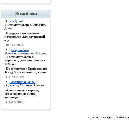
Новые фирмы
Profybud
-
Днепропетровская, Украина,
Днепр.
Продажа строительных
материалов для внутренней
отд
(03-18-2021)
Днепровский
Машиностроительный Завод
- Днепропетровская,
Украина, Днепропетровская
обл. ....
Предприятие «Днепровский
Завод Металлоконструкций»
(11-20-2019)
Алюминика ООО
-
Одесская, Украина, Одесса.
Алюминиевые перила,
ограждения, поручни,
лестницы
(10-17-2017)
Справочник строительные фи