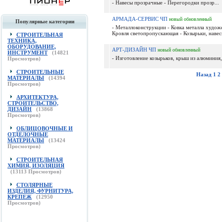
- Навесы прозрачные - Перегородки прозр...
АРМАДА-СЕРВИС ЧП
новый
обновленный
Популярные категории
- Металлоконструкции - Ковка металла художе
Кровля светопропускающая - Козырьки, навесы
СТРОИТЕЛЬНАЯ
ТЕХНИКА,
ОБОРУДОВАНИЕ,
АРТ-ДИЗАЙН ЧП
новый
обновленный
ИНСТРУМЕНТ
(
14821
- Изготовление козырьков, крыш из алюминия, 
Просмотров)
СТРОИТЕЛЬНЫЕ
Назад
1
2
МАТЕРИАЛЫ
(
14394
Просмотров)
АРХИТЕКТУРА,
СТРОИТЕЛЬСТВО,
ДИЗАЙН
(
13868
Просмотров)
ОБЛИЦОВОЧНЫЕ И
ОТДЕЛОЧНЫЕ
МАТЕРИАЛЫ
(
13424
Просмотров)
СТРОИТЕЛЬНАЯ
ХИМИЯ, ИЗОЛЯЦИЯ
(
13113
Просмотров)
СТОЛЯРНЫЕ
ИЗДЕЛИЯ, ФУРНИТУРА,
КРЕПЕЖ
(
12950
Просмотров)