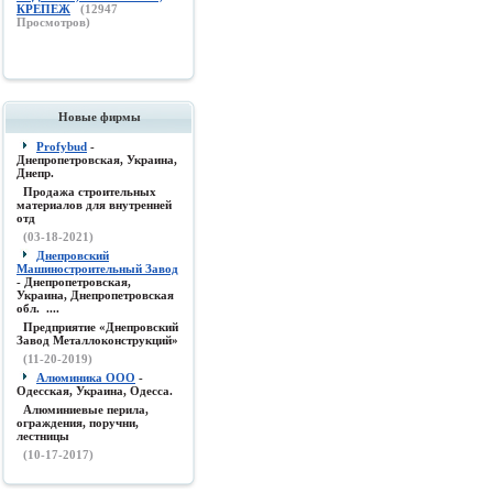
КРЕПЕЖ
(
12947
Просмотров)
Новые фирмы
Profybud
-
Днепропетровская, Украина,
Днепр.
Продажа строительных
материалов для внутренней
отд
(03-18-2021)
Днепровский
Машиностроительный Завод
- Днепропетровская,
Украина, Днепропетровская
обл. ....
Предприятие «Днепровский
Завод Металлоконструкций»
(11-20-2019)
Алюминика ООО
-
Одесская, Украина, Одесса.
Алюминиевые перила,
ограждения, поручни,
лестницы
(10-17-2017)