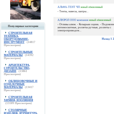
АЛЬФА-ТЕНТ ЧП
новый
обновленный
- Тенты, навесы, шатры...
АЛЮРОЛ ООО компания
новый
обновленный
- Отливы алюм. - Козырьки оцинк. - Подоконн
Популярные категории
антимоскитные, роллеты ручные, роллеты с
электроприводом...
СТРОИТЕЛЬНАЯ
ТЕХНИКА,
Назад
1
ОБОРУДОВАНИЕ,
ИНСТРУМЕНТ
(
14817
Просмотров)
СТРОИТЕЛЬНЫЕ
МАТЕРИАЛЫ
(
14392
Просмотров)
АРХИТЕКТУРА,
СТРОИТЕЛЬСТВО,
ДИЗАЙН
(
13861
Просмотров)
ОБЛИЦОВОЧНЫЕ И
ОТДЕЛОЧНЫЕ
МАТЕРИАЛЫ
(
13417
Просмотров)
СТРОИТЕЛЬНАЯ
ХИМИЯ, ИЗОЛЯЦИЯ
(
13109
Просмотров)
СТОЛЯРНЫЕ
ИЗДЕЛИЯ, ФУРНИТУРА,