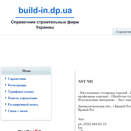
Справочн
Меню
Справочник
ANT ЧП
Регистрация
Тарифные планы
- Изготовление столярных изделий - 
профильные изделия) - Обработка гр
Панель управления
Используемые материалы: - Лист оцин
Расширенный поиск
Днепропетровская обл., г.Кривой Ро
Кривой Рог
Связь с нами
Attn:
ph:
(056) 404-82-53
fax:
cell: