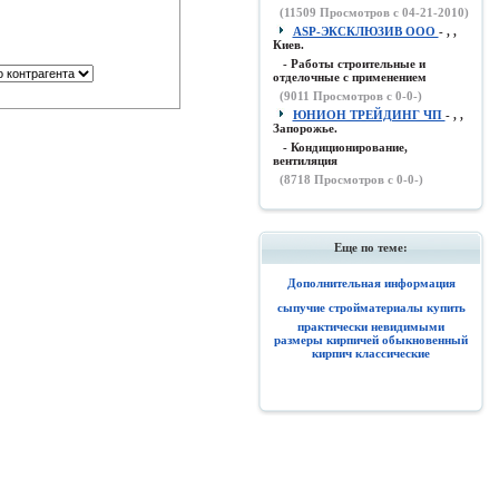
(
11509
Просмотров с 04-21-2010)
ASP-ЭКСКЛЮЗИВ ООО
- , ,
Киев.
- Работы строительные и
отделочные с применением
(
9011
Просмотров с 0-0-)
ЮНИОН ТРЕЙДИНГ ЧП
- , ,
Запорожье.
- Кондиционирование,
вентиляция
(
8718
Просмотров с 0-0-)
Еще по теме:
Дополнительная информация
сыпучие стройматериалы купить
практически невидимыми
размеры кирпичей обыкновенный
кирпич классические