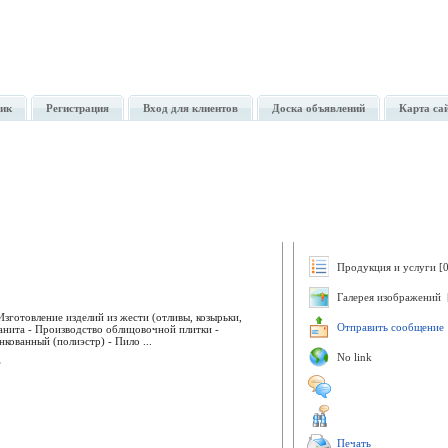
ик
Регистрация
Вход для клиентов
Доска объявлений
Карта са
Продукция и услуги [0
Галерея изображений 
Изготовление изделий из жести (отливы, козырьки,
Отправить сообщение
анита - Производство облицовочной плитки -
кованный (полиэстр) - Пило ...
No link
г
Печать