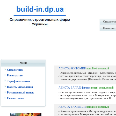
Справочн
Помощь
Меню
АВИСТА-ЖИТОМИР
новый
обновленный
Справочник
- Химия строительная (Италия) - Материалы д
Регистрация
скатной кровли (металлочерепица, листы кров
Пленки подкровельные (Польша) - Водосточн.
Тарифные планы
Панель управления
АВИСТА-ЗАПАД филиал
новый
обновленный
- Листы кровельные из металла гладкие и гоф
Расширенный поиск
Листы кровельные пластик. - Материалы гидро
Связь с нами
теплоизоляционные для строительства - П...
АВИСТА-ЗАХИД ДП
новый
обновленный
- Химия строительная - Материалы для плоско
спецматериалы - Материалы для скатной и с