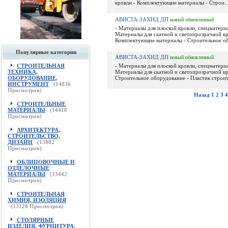
кровли - Комплектующие материалы - Строи..
АВИСТА-ЗАХИД ДП
новый
обновленный
- Материалы для плоской кровли, спецматериа
Материалы для скатной и светопрозрачной кр
Комплектующие материалы - Строительное об
Популярные категории
АВИСТА-ЗАХИД ДП
новый
обновленный
СТРОИТЕЛЬНАЯ
- Материалы для плоской кровли, спецматериа
ТЕХНИКА,
Материалы для скатной и светопрозрачной кр
ОБОРУДОВАНИЕ,
Строительное оборудование - Пластик строите
ИНСТРУМЕНТ
(
14836
Просмотров)
Назад
1
2
3
4
СТРОИТЕЛЬНЫЕ
МАТЕРИАЛЫ
(
14410
Просмотров)
АРХИТЕКТУРА,
СТРОИТЕЛЬСТВО,
ДИЗАЙН
(
13882
Просмотров)
ОБЛИЦОВОЧНЫЕ И
ОТДЕЛОЧНЫЕ
МАТЕРИАЛЫ
(
13442
Просмотров)
СТРОИТЕЛЬНАЯ
ХИМИЯ, ИЗОЛЯЦИЯ
(
13128
Просмотров)
СТОЛЯРНЫЕ
ИЗДЕЛИЯ, ФУРНИТУРА,