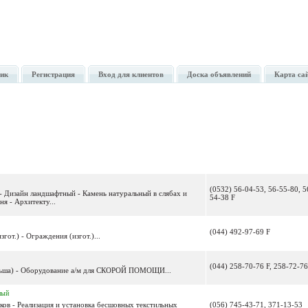
ик
Регистрация
Вход для клиентов
Доска объявлений
Карта са
(0532) 56-04-53, 56-55-80, 5
- Дизайн ландшафтный - Камень натуральный в слябах и
54-38 F
ня - Архитекту...
(044) 492-97-69 F
гот.) - Ограждения (изгот.)...
(044) 258-70-76 F, 258-72-76
ольша) - Оборудование а/м для СКОРОЙ ПОМОЩИ...
ный
ков - Реализация и установка бесшовных текстильных
(056) 745-43-71, 371-13-53