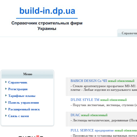
Справочн
Меню
BABICH DESIGN Co ЧП
новый
обновленный
Справочник
- Стекло архитектурное прозрачное М0-М1 
Регистрация
плитке - Любые изделия из натурального кам
Тарифные планы
D'LINE STYLE ТМ
новый
обновленный
Панель управления
- Поручни лестничные, лестницы, ступени (из
Расширенный поиск
DUAC
новый
обновленный
Связь с нами
- Лестницы металлические, деревянные (П
FULL SERVICE предприятие
новый
обновлен
- Производство и установка натяжных потол