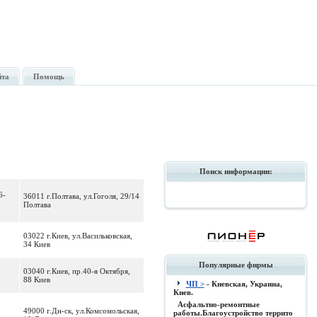
йта
Помощь
Поиск информации:
6-
36011 г.Полтава, ул.Гоголя, 29/14
Полтава
03022 г.Киев, ул.Васильковская,
34 Киев
Популярные фирмы
03040 г.Киев, пр.40-я Октября,
88 Киев
ЧП >
- Киевская, Украина,
Киев.
Асфальтно-ремонтные
49000 г.Дн-ск, ул.Комсомольская,
работы.Благоустройство террито