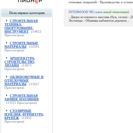
стеновых покрытий - Производство и установ
INTERWOOD ЧП салон
новый
обновленный
Популярные категории
- Двери из клееного массива (бук, сосна) -
Лестницы - Обшивка кабинетов деревом...
СТРОИТЕЛЬНАЯ
ТЕХНИКА,
ОБОРУДОВАНИЕ,
ИНСТРУМЕНТ
(
14822
Просмотров)
СТРОИТЕЛЬНЫЕ
МАТЕРИАЛЫ
(
14395
Просмотров)
АРХИТЕКТУРА,
СТРОИТЕЛЬСТВО,
ДИЗАЙН
(
13871
Просмотров)
ОБЛИЦОВОЧНЫЕ И
ОТДЕЛОЧНЫЕ
МАТЕРИАЛЫ
(
13427
Просмотров)
СТРОИТЕЛЬНАЯ
ХИМИЯ, ИЗОЛЯЦИЯ
(
13115
Просмотров)
СТОЛЯРНЫЕ
ИЗДЕЛИЯ, ФУРНИТУРА,
КРЕПЕЖ
(
12951
Просмотров)