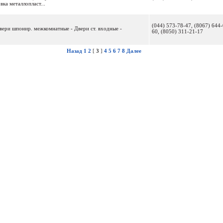
ка металлопласт...
(044) 573-78-47, (8067) 644-
 Двери шпонир. межкомнатные - Двери ст. входные -
60, (8050) 311-21-17
Назад
1
2
[
3
]
4
5
6
7
8
Далее