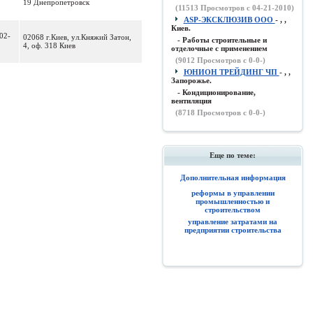
19 Днепропетровск
(
11513
Просмотров с 04-21-2010)
ASP-ЭКСКЛЮЗИВ ООО
- , ,
Киев.
02-
02068 г.Киев, ул.Княжий Затон,
- Работы строительные и
4, оф. 318 Киев
отделочные с применением
(
9012
Просмотров с 0-0-)
ЮНИОН ТРЕЙДИНГ ЧП
- , ,
Запорожье.
- Кондиционирование,
вентиляция
(
8718
Просмотров с 0-0-)
Еще по теме:
Дополнительная информация
реформы в управлении
промышленностью и
строительством
управление затратами на
предприятии строительства