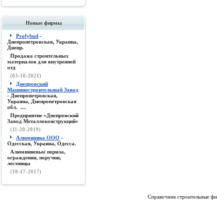
Новые фирмы
Profybud
-
Днепропетровская, Украина,
Днепр.
Продажа строительных
материалов для внутренней
отд
(03-18-2021)
Днепровский
Машиностроительный Завод
- Днепропетровская,
Украина, Днепропетровская
обл. ....
Предприятие «Днепровский
Завод Металлоконструкций»
(11-20-2019)
Алюминика ООО
-
Одесская, Украина, Одесса.
Алюминиевые перила,
ограждения, поручни,
лестницы
(10-17-2017)
Справочник строительные фи