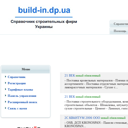
Справочн
Помощь
Меню
21 ВЕК
новый
обновленный
Справочник
- Поставка кровельных материалов - Пленки 
Регистрация
ассортименте - Поставка отделочных материа
лакокрасочных материалов - Сухие с...
Тарифные планы
Панель управления
21 ВЕК
новый
обновленный
- Поставки строительного оборудования, ком
Расширенный поиск
строительных объектов - Шпаклевка, штукату
Связь с нами
сухие строительные - Цемент - Ламинат, гипсо
2С КВАНТУМ 2006 ООО
новый
обновленный
- OSB, ДСП KRONOSPAN - Панели стеновые,
KRONOSPAN...