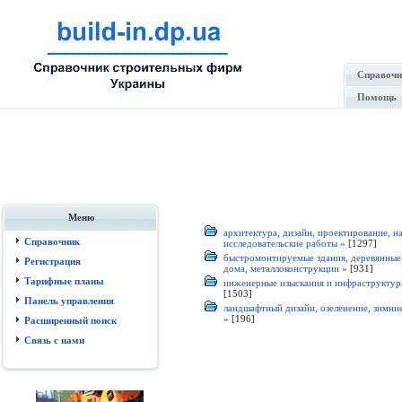
Справочн
Помощь
Меню
архитектура, дизайн, проектирование, н
Справочник
исследовательские работы
»
[1297]
быстромонтируемые здания, деревянные
Регистрация
дома, металлоконструкции
»
[931]
Тарифные планы
инженерные изыскания и инфраструкту
[1503]
Панель управления
ландшафтный дизайн, озеленение, зимни
»
[196]
Расширенный поиск
Связь с нами