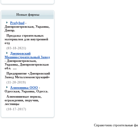
Новые фирмы
Profybud
-
Днепропетровская, Украина,
Днепр.
Продажа строительных
материалов для внутренней
отд
(03-18-2021)
Днепровский
Машиностроительный Завод
- Днепропетровская,
Украина, Днепропетровская
обл. ....
Предприятие «Днепровский
Завод Металлоконструкций»
(11-20-2019)
Алюминика ООО
-
Одесская, Украина, Одесса.
Алюминиевые перила,
ограждения, поручни,
лестницы
(10-17-2017)
Справочник строительные фи