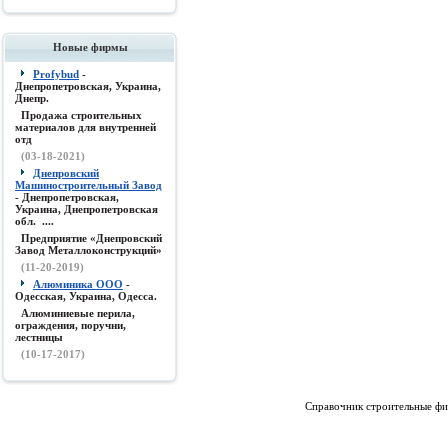
Новые фирмы
Profybud
-
Днепропетровская, Украина,
Днепр.
Продажа строительных
материалов для внутренней
отд
(03-18-2021)
Днепровский
Машиностроительный Завод
- Днепропетровская,
Украина, Днепропетровская
обл. ....
Предприятие «Днепровский
Завод Металлоконструкций»
(11-20-2019)
Алюминика ООО
-
Одесская, Украина, Одесса.
Алюминиевые перила,
ограждения, поручни,
лестницы
(10-17-2017)
Справочник строительные фи