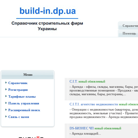
Справочн
Помощь
Меню
C.I.T.
новый
обновленный
Справочник
- Аренда - офисы, склады, магазины, бары, ре
Регистрация
производственные помещения - Продажа - кв
склады, магазины, бары, рестораны,...
Тарифные планы
Панель управления
C.I.T.I. агентство недвижимости
новый
обновл
- Операции с недвижимостью (квартиры, дом
Расширенный поиск
недвижимость, земельные участки) - Привати
Связь с нами
продажа недвижимости - Аренда недвижимос
DS-БИЗНЕС ЧП
новый
обновленный
- Аренда площадей...