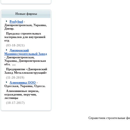
Новые фирмы
Profybud
-
Днепропетровская, Украина,
Днепр.
Продажа строительных
материалов для внутренней
отд
(03-18-2021)
Днепровский
Машиностроительный Завод
- Днепропетровская,
Украина, Днепропетровская
обл. ....
Предприятие «Днепровский
Завод Металлоконструкций»
(11-20-2019)
Алюминика ООО
-
Одесская, Украина, Одесса.
Алюминиевые перила,
ограждения, поручни,
лестницы
(10-17-2017)
Справочник строительные фи