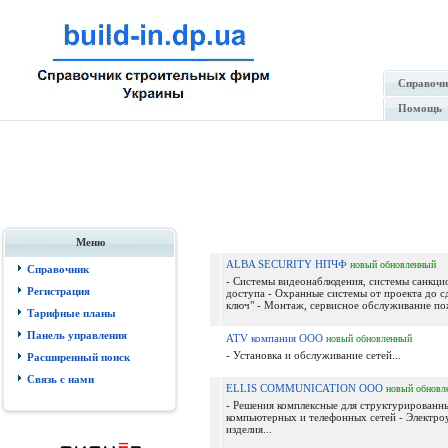
Справочн
Помощь
Меню
ALBA SECURITY НПЧФ
новый
обновленный
Справочник
- Системы видеонаблюдения, системы санкц
Регистрация
доступа - Охранные системы от проекта до с
ключ" - Монтаж, сервисное обслуживание пож
Тарифные планы
Панель управления
ATV компания ООО
новый
обновленный
- Установка и обслуживание сетей...
Расширенный поиск
Связь с нами
ELLIS COMMUNICATION ООО
новый
обновл
- Решения комплексные для структурированн
компьютерных и телефонных сетей - Электро
изделия...