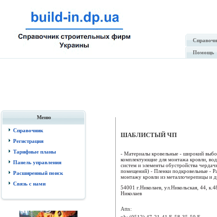
Справочн
Помощь
Меню
Справочник
ШАБЛИСТЫЙ ЧП
Регистрация
Тарифные планы
- Материалы кровельные - широкий выбо
комплектующие для монтажа кровли, во
Панель управления
систем и элементы обустройства чердач
помещений) - Пленки подкровельные - Р
Расширенный поиск
монтажу кровли из металлочерепицы и др.
Связь с нами
54001 г.Николаев, ул.Никольская, 44, к.4
Николаев
Attn:
ph:
(0512) 47-21-41 F, 58-35-50 F