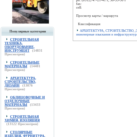
fax:
cell:
Просмотр карты / маршрута
Классификация
АРХИТЕКТУРА, СТРОИТЕЛЬСТВО, 
Популярные категории
инженерные изыскания и инфраструктур
СТРОИТЕЛЬНАЯ
ТЕХНИКА,
ОБОРУДОВАНИЕ,
ИНСТРУМЕНТ
(
14831
Просмотров)
СТРОИТЕЛЬНЫЕ
МАТЕРИАЛЫ
(
14401
Просмотров)
АРХИТЕКТУРА,
СТРОИТЕЛЬСТВО,
ДИЗАЙН
(
13876
Просмотров)
ОБЛИЦОВОЧНЫЕ И
ОТДЕЛОЧНЫЕ
МАТЕРИАЛЫ
(
13433
Просмотров)
СТРОИТЕЛЬНАЯ
ХИМИЯ, ИЗОЛЯЦИЯ
(
13122
Просмотров)
СТОЛЯРНЫЕ
ИЗДЕЛИЯ, ФУРНИТУРА,