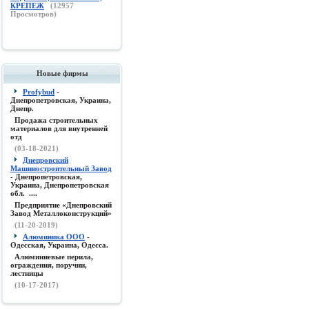
КРЕПЕЖ
(
12957
Просмотров)
Новые фирмы
Profybud
-
Днепропетровская, Украина,
Днепр.
Продажа строительных
материалов для внутренней
отд
(03-18-2021)
Днепровский
Машиностроительный Завод
- Днепропетровская,
Украина, Днепропетровская
обл. ....
Предприятие «Днепровский
Завод Металлоконструкций»
(11-20-2019)
Алюминика ООО
-
Одесская, Украина, Одесса.
Алюминиевые перила,
ограждения, поручни,
лестницы
(10-17-2017)