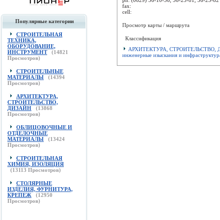
fax:
cell:
Популярные категории
Просмотр карты / маршрута
СТРОИТЕЛЬНАЯ
Классификация
ТЕХНИКА,
ОБОРУДОВАНИЕ,
АРХИТЕКТУРА, СТРОИТЕЛЬСТВО, 
ИНСТРУМЕНТ
(
14821
инженерные изыскания и инфраструктур
Просмотров)
СТРОИТЕЛЬНЫЕ
МАТЕРИАЛЫ
(
14394
Просмотров)
АРХИТЕКТУРА,
СТРОИТЕЛЬСТВО,
ДИЗАЙН
(
13868
Просмотров)
ОБЛИЦОВОЧНЫЕ И
ОТДЕЛОЧНЫЕ
МАТЕРИАЛЫ
(
13424
Просмотров)
СТРОИТЕЛЬНАЯ
ХИМИЯ, ИЗОЛЯЦИЯ
(
13113
Просмотров)
СТОЛЯРНЫЕ
ИЗДЕЛИЯ, ФУРНИТУРА,
КРЕПЕЖ
(
12950
Просмотров)