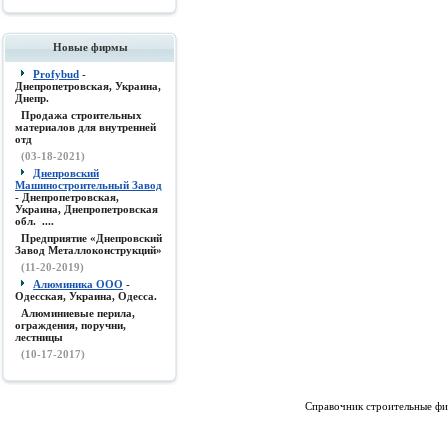
Новые фирмы
Profybud
-
Днепропетровская, Украина,
Днепр.
Продажа строительных
материалов для внутренней
отд
(03-18-2021)
Днепровский
Машиностроительный Завод
- Днепропетровская,
Украина, Днепропетровская
обл. ....
Предприятие «Днепровский
Завод Металлоконструкций»
(11-20-2019)
Алюминика ООО
-
Одесская, Украина, Одесса.
Алюминиевые перила,
ограждения, поручни,
лестницы
(10-17-2017)
Справочник строительные фи