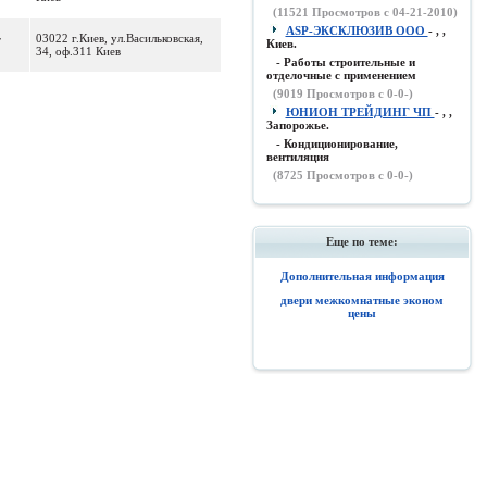
(
11521
Просмотров с 04-21-2010)
ASP-ЭКСКЛЮЗИВ ООО
- , ,
03022 г.Киев, ул.Васильковская,
F
Киев.
34, оф.311 Киев
- Работы строительные и
отделочные с применением
(
9019
Просмотров с 0-0-)
ЮНИОН ТРЕЙДИНГ ЧП
- , ,
Запорожье.
- Кондиционирование,
вентиляция
(
8725
Просмотров с 0-0-)
Еще по теме:
Дополнительная информация
двери межкомнатные эконом
цены