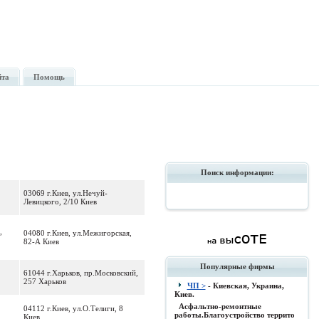
йта
Помощь
Поиск информации:
03069 г.Киев, ул.Нечуй-
Левицкого, 2/10 Киев
,
04080 г.Киев, ул.Межигорская,
82-А Киев
Популярные фирмы
61044 г.Харьков, пр.Московский,
257 Харьков
ЧП >
- Киевская, Украина,
Киев.
Асфальтно-ремонтные
04112 г.Киев, ул.О.Телиги, 8
работы.Благоустройство террито
Киев