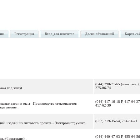
ик
Регистрация
Вход для клиентов
Доска объявлений
Карта са
(044) 390-71-65 (многокан.),
жа под заказ)...
275-06-74
(044) 417-16-18 F, 417-04-27
ковые двери и окна - Производство стеклопакетов -
417-62-30
ады зимние...
(057) 719-35-54, 764-34-21
ций, изделий из листового проката - Электроинструмент...
(044) 440-47-03 F, 455-64-56
ины (Финляндия)...