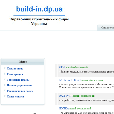
Справочн
Меню
ATW
новый
обновленный
Справочник
- Здания модульные из металлокаркаса (прода
Регистрация
Тарифные планы
BARS Co LTD СП
новый
обновленный
- Конструкции алюминиевые - Металлопласти
Панель управления
Установка фальшпереплета в стеклопакет - С
Расширенный поиск
DAN ФЛ-П
новый
обновленный
Связь с нами
- Разработка, изготовление металлоконструк
HONKA
новый
обновленный
- Комплекты домов из экологической древес