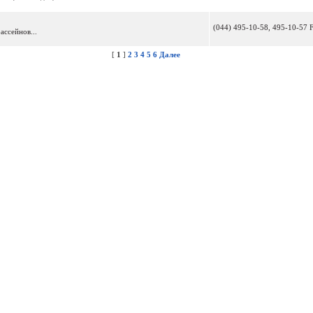
(044) 495-10-58, 495-10-57 
ассейнов...
[
1
]
2
3
4
5
6
Далее