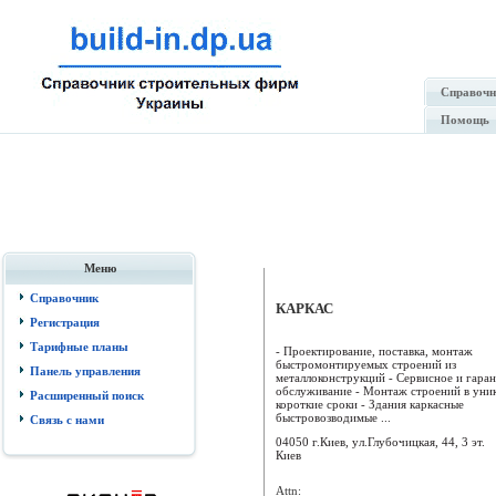
Справочн
Помощь
Меню
Справочник
КАРКАС
Регистрация
Тарифные планы
- Проектирование, поставка, монтаж
быстромонтируемых строений из
Панель управления
металлоконструкций - Сервисное и гара
обслуживание - Монтаж строений в уни
Расширенный поиск
короткие сроки - Здания каркасные
быстровозводимые ...
Связь с нами
04050 г.Киев, ул.Глубочицкая, 44, 3 эт.
Киев
Attn: