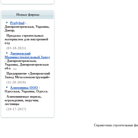
Новые фирмы
Profybud
-
Днепропетровская, Украина,
Днепр.
Продажа строительных
материалов для внутренней
отд
(03-18-2021)
Днепровский
Машиностроительный Завод
- Днепропетровская,
Украина, Днепропетровская
обл. ....
Предприятие «Днепровский
Завод Металлоконструкций»
(11-20-2019)
Алюминика ООО
-
Одесская, Украина, Одесса.
Алюминиевые перила,
ограждения, поручни,
лестницы
(10-17-2017)
Справочник строительные фи