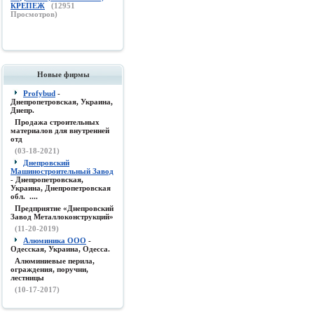
КРЕПЕЖ
(
12951
Просмотров)
Новые фирмы
Profybud
-
Днепропетровская, Украина,
Днепр.
Продажа строительных
материалов для внутренней
отд
(03-18-2021)
Днепровский
Машиностроительный Завод
- Днепропетровская,
Украина, Днепропетровская
обл. ....
Предприятие «Днепровский
Завод Металлоконструкций»
(11-20-2019)
Алюминика ООО
-
Одесская, Украина, Одесса.
Алюминиевые перила,
ограждения, поручни,
лестницы
(10-17-2017)