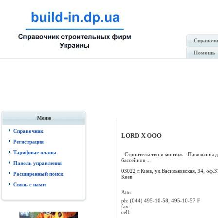
Справочн
Помощь
Меню
Справочник
LORD-X ООО
Регистрация
Тарифные планы
- Строительство и монтаж - Павильоны д
бассейнов ...
Панель управления
03022 г.Киев, ул.Васильковская, 34, оф.3
Расширенный поиск
Киев
Связь с нами
Attn:
ph:
(044) 495-10-58, 495-10-57 F
fax:
cell: