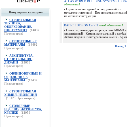
ATLAS WORLD BUILDING SYSTEMS UKRA
обновленный
- Строительство зданий и сооружений из
Популярные категории
металлоконструкций - Проектирование здани
из металлоконструкций...
СТРОИТЕЛЬНАЯ
ТЕХНИКА,
BABICH DESIGN Co ЧП
новый
обновленный
ОБОРУДОВАНИЕ,
ИНСТРУМЕНТ
(
14832
- Стекло архитектурное прозрачное М0-М1 -
Просмотров)
ландшафтный - Камень натуральный в слябах 
Любые изделия из натурального камня - Архит
СТРОИТЕЛЬНЫЕ
МАТЕРИАЛЫ
(
14402
Назад
1
Просмотров)
АРХИТЕКТУРА,
СТРОИТЕЛЬСТВО,
ДИЗАЙН
(
13878
Просмотров)
ОБЛИЦОВОЧНЫЕ И
ОТДЕЛОЧНЫЕ
МАТЕРИАЛЫ
(
13437
Просмотров)
СТРОИТЕЛЬНАЯ
ХИМИЯ, ИЗОЛЯЦИЯ
(
13123
Просмотров)
СТОЛЯРНЫЕ
ИЗДЕЛИЯ, ФУРНИТУРА,
КРЕПЕЖ
(
12959
Просмотров)