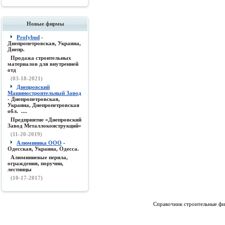
Новые фирмы
Profybud
-
Днепропетровская, Украина,
Днепр.
Продажа строительных
материалов для внутренней
отд
(03-18-2021)
Днепровский
Машиностроительный Завод
- Днепропетровская,
Украина, Днепропетровская
обл. ....
Предприятие «Днепровский
Завод Металлоконструкций»
(11-20-2019)
Алюминика ООО
-
Одесская, Украина, Одесса.
Алюминиевые перила,
ограждения, поручни,
лестницы
(10-17-2017)
Справочник строительные фи