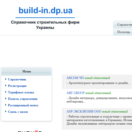
Справочн
Помощь
Меню
ARCOM ЧП
новый
обновленный
Справочник
- Архитектурное проектирование и дизайн...
Регистрация
Тарифные планы
ART GROUP
новый
обновленный
- Дизайн интерьера, декорирование, визуализ
Панель управления
меблировка...
Расширенный поиск
ASP-ЭКСКЛЮЗИВ ООО
Связь с нами
новый
обновленный
- Работы строительные и отделочные с прим
материалов изготовленных в Германии, Испан
Дизайн эксклюзивных интерьеров силами опы