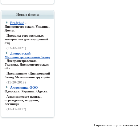
Новые фирмы
Profybud
-
Днепропетровская, Украина,
Днепр.
Продажа строительных
материалов для внутренней
отд
(03-18-2021)
Днепровский
Машиностроительный Завод
- Днепропетровская,
Украина, Днепропетровская
обл. ....
Предприятие «Днепровский
Завод Металлоконструкций»
(11-20-2019)
Алюминика ООО
-
Одесская, Украина, Одесса.
Алюминиевые перила,
ограждения, поручни,
лестницы
(10-17-2017)
Справочник строительные фи